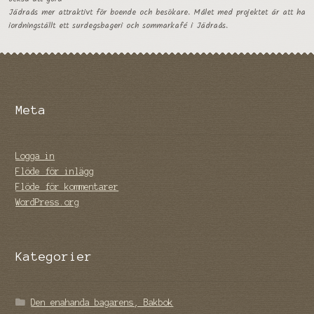
Jädraås mer attraktivt för boende och besökare. Målet med projektet är att ha
iordningställt ett surdegsbageri och sommarkafé i Jädraås.
Meta
Logga in
Flöde för inlägg
Flöde för kommentarer
WordPress.org
Kategorier
Den enahanda bagarens, Bakbok