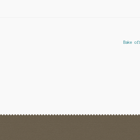
Nästa
Bake of
inlägg: