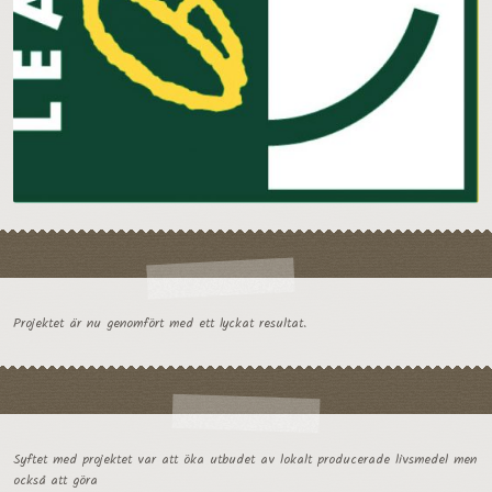
Projektet är nu genomfört med ett lyckat resultat.
Syftet med projektet var att öka utbudet av lokalt producerade livsmedel men
också att göra