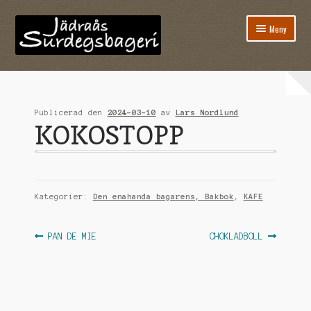
Hoppa
Hoppa
Meny
till
till
navigering
innehåll
Hem
Öppettider
Publicerad den
2024-03-10
av
Lars Nordlund
KOKOSTOPP
Expandera
Instruktioner
undermen
Våra recept
Om oss
Kategorier:
Den enahanda bagarens, Bakbok
,
KAFE
Expandera
Kontakt
Inläggsnavigering
Föregående
Nästa
PAN DE MIE
CHOKLADBOLL
undermen
inlägg:
inlägg:
Boka bord i puben.