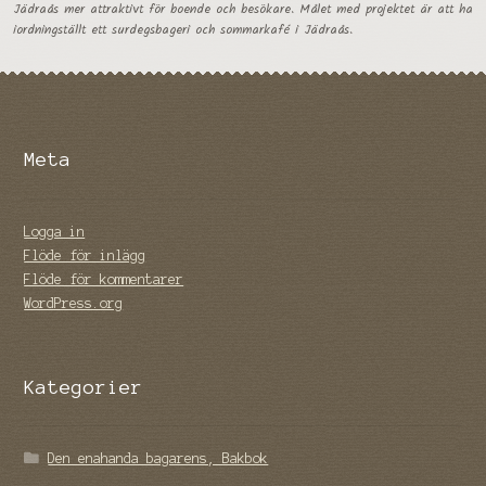
Jädraås mer attraktivt för boende och besökare. Målet med projektet är att ha
iordningställt ett surdegsbageri och sommarkafé i Jädraås.
Meta
Logga in
Flöde för inlägg
Flöde för kommentarer
WordPress.org
Kategorier
Den enahanda bagarens, Bakbok